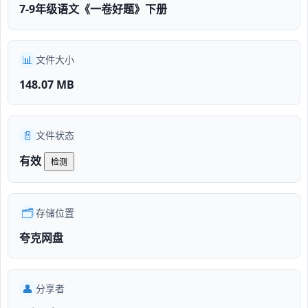
7-9年级语文《一卷好题》下册
📊
文件大小
148.07 MB
📄
文件状态
有效
检测
🗂️
存储位置
夸克网盘
👤
分享者