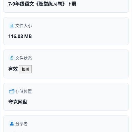
7-9年级语文《随堂练习卷》下册
📊
文件大小
116.08 MB
📄
文件状态
有效
检测
🗂️
存储位置
夸克网盘
👤
分享者