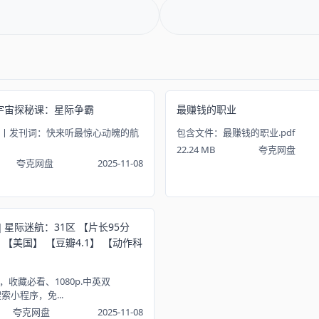
】宇宙探秘课：星际争霸
最赚钱的职业
0丨发刊词：快来听最惊心动魄的航
包含文件：最赚钱的职业.pdf
22.24 MB
夸克网盘
夸克网盘
2025-11-08
 星际迷航：31区 【片长95分
】 【美国】 【豆瓣4.1】 【动作科
收藏必看、1080p.中英双
索小程序，免...
夸克网盘
2025-11-08