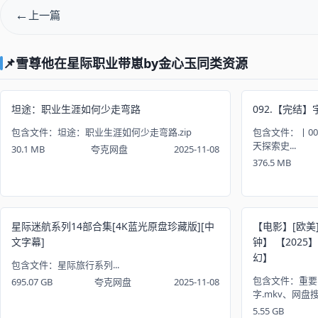
上一篇
📌雪尊他在星际职业带崽by金心玉同类资源
坦途：职业生涯如何少走弯路
092.【完结
包含文件：坦途：职业生涯如何少走弯路.zip
包含文件：丨0
天探索史...
30.1 MB
夸克网盘
2025-11-08
376.5 MB
星际迷航系列14部合集[4K蓝光原盘珍藏版][中
【电影】[欧美]
文字幕]
钟】 【2025
幻】
包含文件：星际旅行系列...
包含文件：重要，
695.07 GB
夸克网盘
2025-11-08
字.mkv、网盘搜
5.55 GB