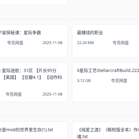
】宇宙探秘课：星际争霸
最赚钱的职业
夸克网盘
2025-11-08
22.24 MB
夸克网盘
 星际迷航：31区 【片长95分
X星际工艺StellarcraftBuild.22
】 【美国】 【豆瓣4.1】 【动作科
3.12 GB
夸克网盘
夸克网盘
2025-11-08
mod的世界里生存(1).txt
《纯爱之渡》（精校版全本）作
魂.txt