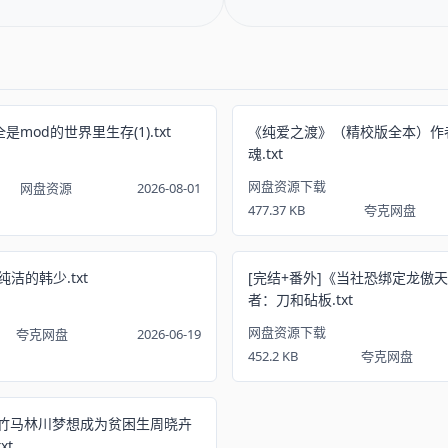
mod的世界里生存(1).txt
《纯爱之渡》（精校版全本）作
魂.txt
网盘资源下载
网盘资源
2026-08-01
477.37 KB
夸克网盘
洁的韩少.txt
[完结+番外]《当社恐绑定龙傲
者：刀和砧板.txt
网盘资源下载
夸克网盘
2026-06-19
452.2 KB
夸克网盘
《竹马林川梦想成为贫困生周晓卉
xt