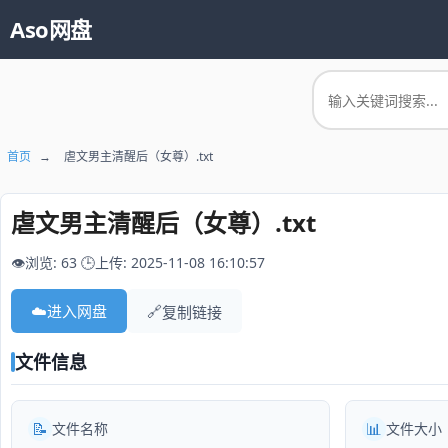
Aso网盘
首页
→
虐文男主清醒后（女尊）.txt
虐文男主清醒后（女尊）.txt
👁️浏览: 63
🕒上传: 2025-11-08 16:10:57
☁️
进入网盘
🔗
复制链接
文件信息
📝
📊
文件名称
文件大小