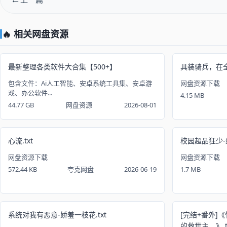
🔥 相关网盘资源
最新整理各类软件大合集【500+】
具装骑兵，在全是
包含文件：Ai人工智能、安卓系统工具集、安卓游
网盘资源下载
戏、办公软件...
4.15 MB
44.77 GB
网盘资源
2026-08-01
心流.txt
校园超品狂少-纯
网盘资源下载
网盘资源下载
572.44 KB
夸克网盘
2026-06-19
1.7 MB
系统对我有恶意-娇羞一枝花.txt
[完结+番外]
的救世主。》.t