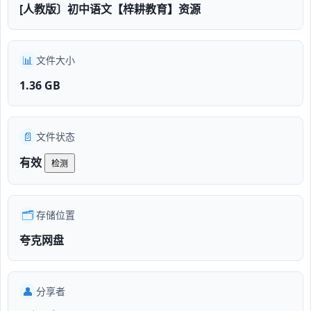
[人教版〕初中语文【梓耕教育】资源
📊
文件大小
1.36 GB
📄
文件状态
有效
检测
🗂️
存储位置
夸克网盘
👤
分享者