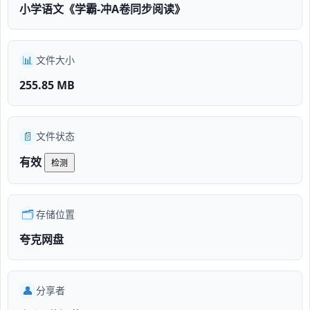
小学语文《学霸-冲A卷同步阅读》
📊
文件大小
255.85 MB
📄
文件状态
有效
检测
🗂️
存储位置
夸克网盘
👤
分享者