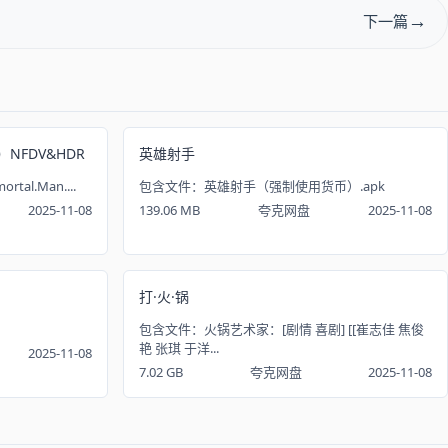
下一篇
）NFDV&HDR
英雄射手
tal.Man....
包含文件：英雄射手（强制使用货币）.apk
2025-11-08
139.06 MB
夸克网盘
2025-11-08
打·火·锅
包含文件：火锅艺术家：[剧情 喜剧] [[崔志佳 焦俊
艳 张琪 于洋...
2025-11-08
7.02 GB
夸克网盘
2025-11-08