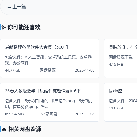
上一篇
✨ 你可能还喜欢
最新整理各类软件大合集【500+】
具装骑兵，在全是
包含文件：Ai人工智能、安卓系统工具集、安卓游
网盘资源下载
戏、办公软件...
4.15 MB
44.77 GB
网盘资源
2025-11-08
26春人教版数学《思维训练超详解》6下
蝴dx应
包含文件：5分彩白同价，顺丰包邮.png、5分钱打
包含文件：2004.
印，首单免费.png、答...
11.07 GB
699.94 MB
夸克网盘
2025-11-08
🔥 相关网盘资源