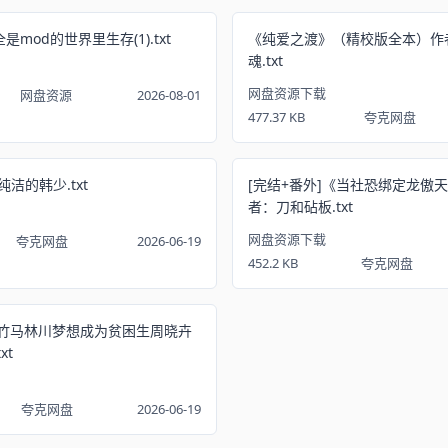
mod的世界里生存(1).txt
《纯爱之渡》（精校版全本）作
魂.txt
网盘资源下载
网盘资源
2026-08-01
477.37 KB
夸克网盘
洁的韩少.txt
[完结+番外]《当社恐绑定龙傲
者：刀和砧板.txt
网盘资源下载
夸克网盘
2026-06-19
452.2 KB
夸克网盘
《竹马林川梦想成为贫困生周晓卉
xt
夸克网盘
2026-06-19