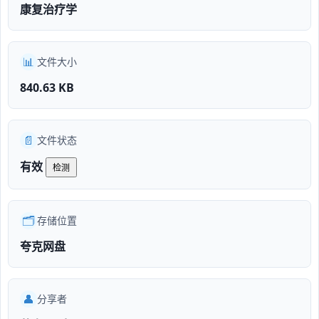
康复治疗学
📊
文件大小
840.63 KB
📄
文件状态
有效
检测
🗂️
存储位置
夸克网盘
👤
分享者