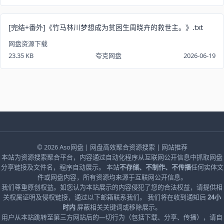
[完结+番外]《竹马林川梦想成为贫困生周晓卉的救世主。》.txt
网盘资源下载
23.35 KB
夸克网盘
2026-06-19
© 2026
Aso网盘
| 网盘高效聚合资源搜索 |
网站推荐
本站为资源搜索聚合平台，内容通过自动化程序从互联网公开信息中抓取网盘
分享链接及文件名，程序自动展示。 本站
不存储、不制作、不传播
任何实体文
件或网盘内容，所有资源均来源于互联网公开信息。
我们尊重原创权益。如您认为本站展示的内容侵犯了您的合法权益，请提供相
关权属证明及侵权链接，通过以下邮箱联系我们。 我们将在收到通知后
24小
时内
屏蔽相关关键词或移除展示。
用户从本站跳转至第三方网站后的一切行为（包括下载、分享、传播），请自