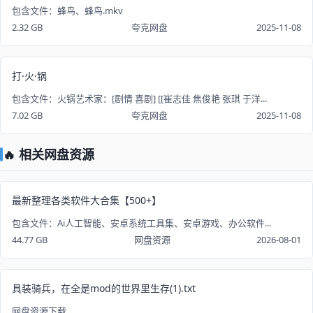
包含文件：蜂鸟、蜂鸟.mkv
2.32 GB
夸克网盘
2025-11-08
打·火·锅
包含文件：火锅艺术家：[剧情 喜剧] [[崔志佳 焦俊艳 张琪 于洋...
7.02 GB
夸克网盘
2025-11-08
🔥 相关网盘资源
最新整理各类软件大合集【500+】
包含文件：Ai人工智能、安卓系统工具集、安卓游戏、办公软件...
44.77 GB
网盘资源
2026-08-01
具装骑兵，在全是mod的世界里生存(1).txt
网盘资源下载