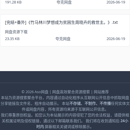
191.28 KB
夸克网盘
2026-06-19
[完结+番外]《竹马林川梦想成为贫困生周晓卉的救世主。》.txt
网盘资源下载
23.35 KB
夸克网盘
2026-06-19
© 2026
Aso网盘
| 网盘高效聚合资源搜索 |
网站推荐
本站为资源搜索聚合平台，内容通过自动化程序从互联网公开信息中抓取网盘
分享链接及文件名，程序自动展示。 本站
不存储、不制作、不传播
任何实体文
件或网盘内容，所有资源均来源于互联网公开信息。
我们尊重原创权益。如您认为本站展示的内容侵犯了您的合法权益，请提供相
关权属证明及侵权链接，通过以下邮箱联系我们。 我们将在收到通知后
24小
时内
屏蔽相关关键词或移除展示。